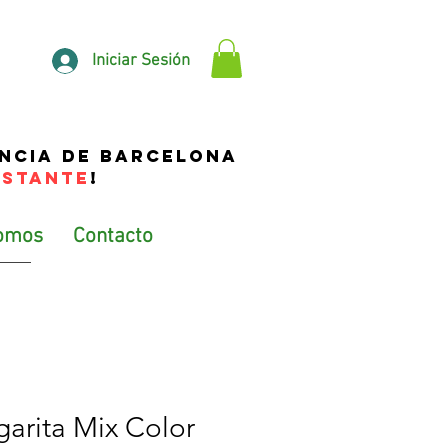
Iniciar Sesión
incia de Barcelona
NSTANTE
!
omos
Contacto
arita Mix Color