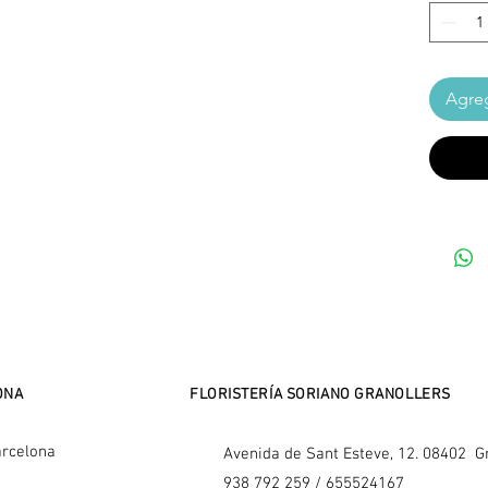
Agreg
ONA
FLORISTERÍA SORIANO GRANOLLERS
rcelona
Avenida de Sant Esteve, 12. 08402 G
938 792 259 / 655524167