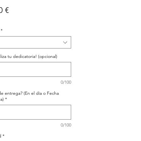
Precio
0 €
*
liza tu dedicatoria! (opcional)
0/100
e entrega? (En el día o Fecha
a)
*
0/100
d
*