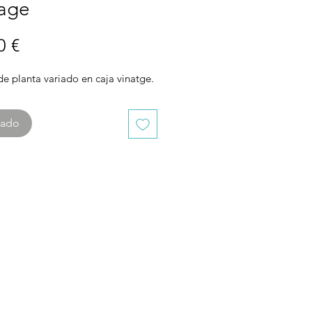
tage
Precio
0 €
de planta variado en caja vinatge.
tado